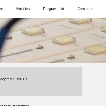
es
Notícies
Programació
Contacte
×
Clica aquí per començar des de l'inici
cceptes el seu ús